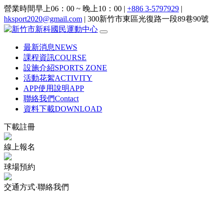
營業時間早上06：00 ~ 晚上10：00 |
+886 3-5797929
|
hksport2020@gmail.com
| 300新竹市東區光復路一段89巷90號
最新消息
NEWS
課程資訊
COURSE
設施介紹
SPORTS ZONE
活動花絮
ACTIVITY
APP使用說明
APP
聯絡我們
Contact
資料下載
DOWNLOAD
下載註冊
線上報名
球場預約
交通方式·聯絡我們
:::